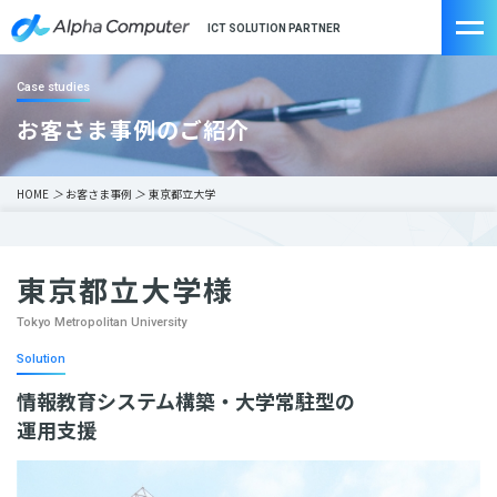
ICT SOLUTION PARTNER
Case studies
お客さま事例のご紹介
HOME
＞
お客さま事例
＞
東京都立大学
東京都立大学様
Tokyo Metropolitan University
Solution
情報教育システム構築・大学常駐型の
運用支援