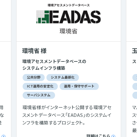
環境省 様
玉
環境アセスメントデータベースの
ス
システムインフラ構築
公共分野
システム最新化
ICT運用の安定化
運用・保守サポート
サーバシステム
用
環境省様がインターネット公開する環境アセ
マ
クな
スメントデータベース「EADAS」のシステムイ
ス
続
ンフラを構築するプロジェクト。
さ
最
ら
詳細はこちら