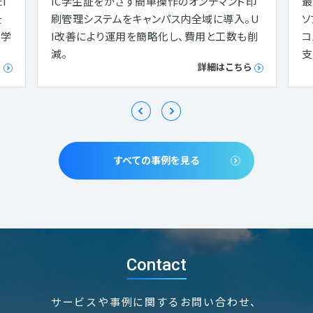
I
IC学生証をかざす簡単操作のオンデマンド印
最
を
刷管理システムをキャンパス内全域に導入。U
ソ
大学
I改善により運用を簡略化し、費用と工数も削
コ
減。
支
ら
詳細はこちら
すべての事例を見る
Contact
サービスや事例に関するお問い合わせ、