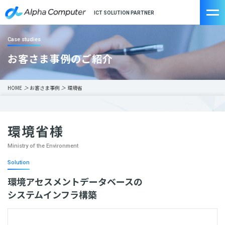
ICT SOLUTION PARTNER
Case studies
お客さま事例のご紹介
HOME
＞
お客さま事例
＞
環境省
環境省様
Ministry of the Environment
Solution
環境アセスメントデータベースの
システムインフラ構築